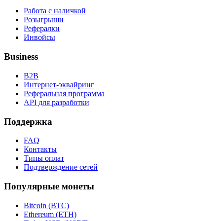
Работа с наличкой
Розыгрыши
Рефералки
Инвойсы
Business
B2B
Интернет-эквайринг
Реферальная программа
API для разработки
Поддержка
FAQ
Контакты
Типы оплат
Подтверждение сетей
Популярные монеты
Bitcoin (BTC)
Ethereum (ETH)