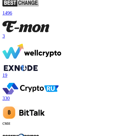
1496
3
19
330
сми