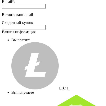
Выплаты
E-mail
*
:
на
доп.
поле:
Введите ваш e-mail
Скидочный купон:
Важная информация
Вы платите
LTC
1
Вы получаете