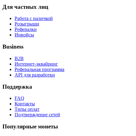
Для частных лиц
Работа с наличкой
Розыгрыши
Рефералки
Инвойсы
Business
B2B
Интернет-эквайринг
Реферальная программа
API для разработки
Поддержка
FAQ
Контакты
Типы оплат
Подтверждение сетей
Популярные монеты