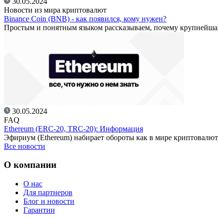
30.05.2024
Новости из мира криптовалют
Binance Coin (BNB) - как появился, кому нужен?
Простым и понятным языком рассказываем, почему крупнейш
30.05.2024
FAQ
Ethereum (ERC-20, TRC-20): Информация
Эфириум (Ethereum) набирает обороты как в мире криптовалют
Все новости
О компании
О нас
Для партнеров
Блог и новости
Гарантии