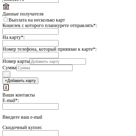
Данные получателя
Выплата на несколько карт
Кошелек с которого планиурете отправлять
*
:
На карту
*
:
Номер телефона, который привязан к карте
*
:
Номер карты
Сумма
+
Добавить карту
Ваши контакты
Выплаты
E-mail
*
:
на
доп.
поле:
Введите ваш e-mail
Скидочный купон: