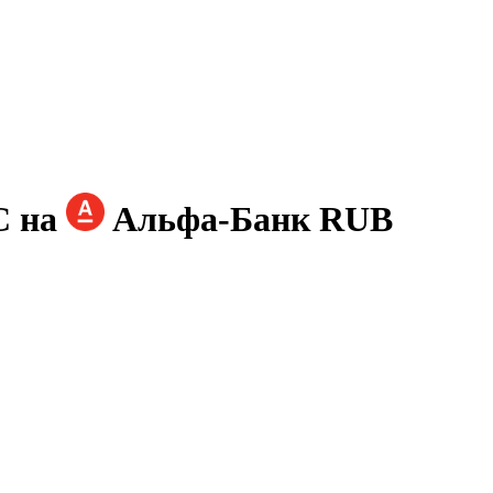
C на
Альфа-Банк RUB