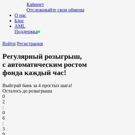
Кабинет
Отслеживайте свои обмены
О нас
Блог
AML
Поддержка
Войти
Регистрация
Регулярный розыгрыш,
с автоматическим ростом
фонда каждый час!
Выйграй банк за 4 простых шага!
Осталось до розыгрыша
0
2
:
0
6
:
3
9