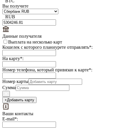
BTC
Вы получите
RUB
Данные получателя
Выплата на несколько карт
Кошелек с которого планиурете отправлять
*
:
На карту
*
:
Номер телефона, который привязан к карте
*
:
Номер карты
Сумма
+
Добавить карту
Ваши контакты
Выплаты
E-mail
*
:
на
доп.