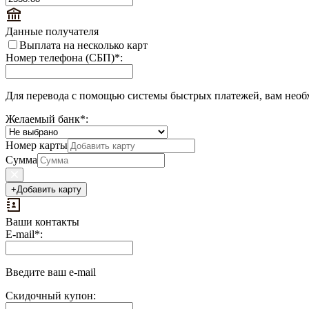
Данные получателя
Выплата на несколько карт
Номер телефона (СБП)
*
:
Для перевода с помощью системы быстрых платежей, вам необх
Желаемый банк
*
:
Номер карты
Сумма
+
Добавить карту
Ваши контакты
Выплаты
E-mail
*
:
на
доп.
поле:
Введите ваш e-mail
Скидочный купон: