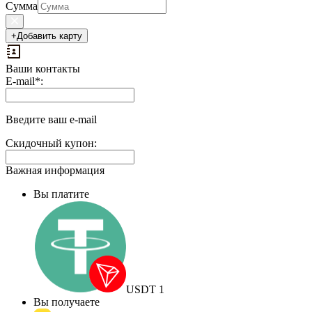
Сумма
+
Добавить карту
Ваши контакты
Выплаты
E-mail
*
:
на
доп.
поле:
Введите ваш e-mail
Скидочный купон:
Важная информация
Вы платите
USDT
1
Вы получаете