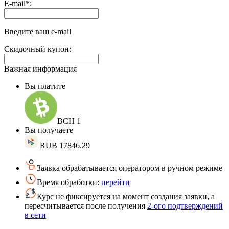
Выплаты
E-mail
*
:
на
доп.
поле:
Введите ваш e-mail
Скидочный купон:
Важная информация
Вы платите
BCH
1
Вы получаете
RUB
17846.29
Заявка обрабатывается оператором в ручном режиме
Время обработки:
перейти
Курс не фиксируется на момент создания заявки, а
пересчитывается после получения
2-ого подтверждений
в сети