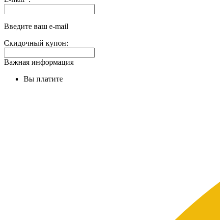
на
доп.
поле:
Введите ваш e-mail
Скидочный купон:
Важная информация
Вы платите