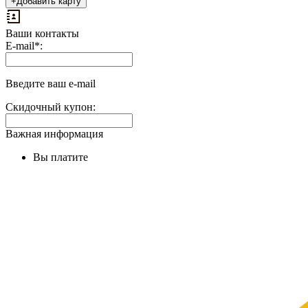
+
Добавить карту
Ваши контакты
Выплаты
E-mail
*
:
на
доп.
поле:
Введите ваш e-mail
Скидочный купон:
Важная информация
Вы платите