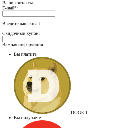
Ваши контакты
Выплаты
E-mail
*
:
на
доп.
поле:
Введите ваш e-mail
Скидочный купон:
Важная информация
Вы платите
DOGE
1
Вы получаете