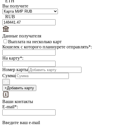
ETH
Вы получите
RUB
Данные получателя
Выплата на несколько карт
Кошелек с которого планиурете отправлять
*
:
На карту
*
:
Номер карты
Сумма
+
Добавить карту
Ваши контакты
Выплаты
E-mail
*
:
на
доп.
поле:
Введите ваш e-mail