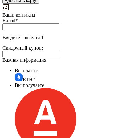
+
Добавить карту
Ваши контакты
Выплаты
E-mail
*
:
на
доп.
поле:
Введите ваш e-mail
Скидочный купон:
Важная информация
Вы платите
ETH
1
Вы получаете