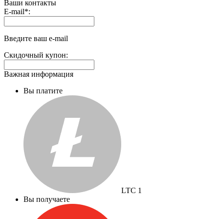
Ваши контакты
Выплаты
E-mail
*
:
на
доп.
поле:
Введите ваш e-mail
Скидочный купон:
Важная информация
Вы платите
LTC
1
Вы получаете