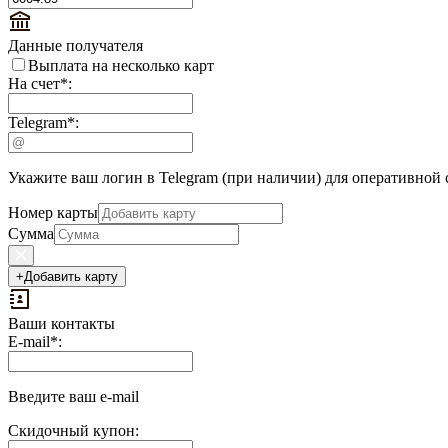
Данные получателя
Выплата на несколько карт
На счет
*
:
Telegram
*
:
Укажите ваш логин в Telegram (при наличии) для оперативной 
Номер карты
Сумма
+
Добавить карту
Ваши контакты
Выплаты
E-mail
*
:
на
доп.
поле:
Введите ваш e-mail
Скидочный купон: