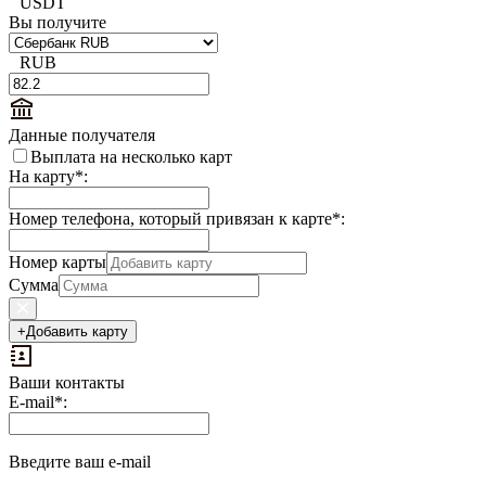
USDT
Вы получите
RUB
Данные получателя
Выплата на несколько карт
На карту
*
:
Номер телефона, который привязан к карте
*
:
Номер карты
Сумма
+
Добавить карту
Ваши контакты
Выплаты
E-mail
*
:
на
доп.
поле:
Введите ваш e-mail