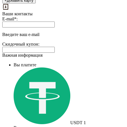
+
Добавить карту
Ваши контакты
Выплаты
E-mail
*
:
на
доп.
поле:
Введите ваш e-mail
Скидочный купон:
Важная информация
Вы платите
USDT
1