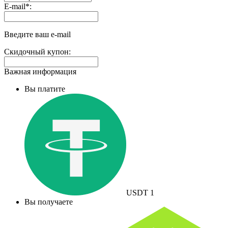
Выплаты
E-mail
*
:
на
доп.
поле:
Введите ваш e-mail
Скидочный купон:
Важная информация
Вы платите
USDT
1
Вы получаете