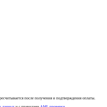
ересчитывается после получения и подтверждения оплаты.
х данных
и с правилами
AML проверки