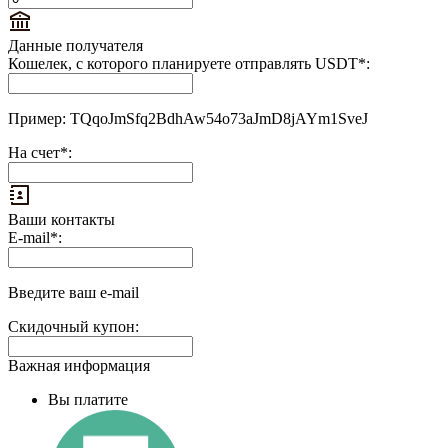
Данные получателя
Кошелек, с которого планируете отправлять USDT
*
:
Пример: TQqoJmSfq2BdhAw54o73aJmD8jAYm1SveJ
На счет
*
:
Ваши контакты
Выплаты
E-mail
*
:
на
доп.
поле:
Введите ваш e-mail
Скидочный купон:
Важная информация
Вы платите