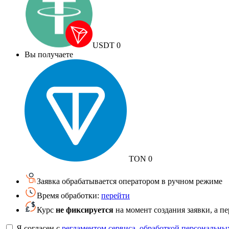
USDT
0
Вы получаете
TON
0
Заявка обрабатывается оператором в ручном режиме
Время обработки:
перейти
Курс
не фиксируется
на момент создания заявки, а п
Я согласен с
регламентом сервиса
,
обработкой персональны