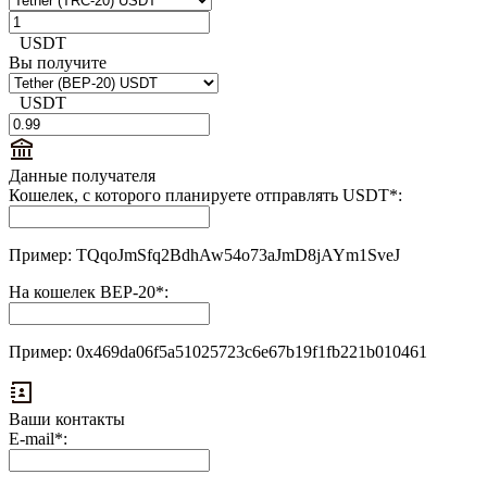
USDT
Вы получите
USDT
Данные получателя
Кошелек, с которого планируете отправлять USDT
*
:
Пример: TQqoJmSfq2BdhAw54o73aJmD8jAYm1SveJ
На кошелек BEP-20
*
:
Пример: 0x469da06f5a51025723c6e67b19f1fb221b010461
Ваши контакты
Выплаты
E-mail
*
:
на
доп.