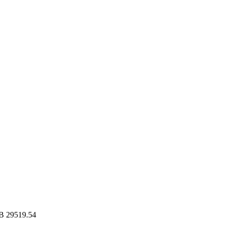
B
29519.54