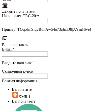
Данные получателя
На кошелек TRC-20
*
:
Пример: TQqoJmSfq2BdhAw54o73aJmD8jAYm1SveJ
Ваши контакты
E-mail
*
:
Введите ваш e-mail
Скидочный купон:
Важная информация
Вы платите
XMR
1
Вы получаете