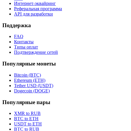
Интернет-эквайринг
Реферальная программа
API для разработки
Поддержка
FAQ
Контакты
Типы оплат
Подтверждение сетей
Популярные монеты
Bitcoin (BTC)
Ethereum (ETH)
Tether USD (USDT)
Dogecoin (DOGE)
Популярные пары
XMR to RUB
BTC to ETH
USDT to ETH
BTC to RUB